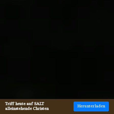
Triff heute auf SALT
Herunterladen
alleinstehende Christen