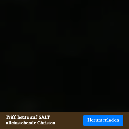
Triff heute auf SALT
Herunterladen
alleinstehende Christen