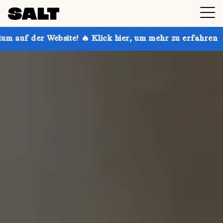
te! 🔥 Klick hier, um mehr zu erfahren
Hol dir bis z