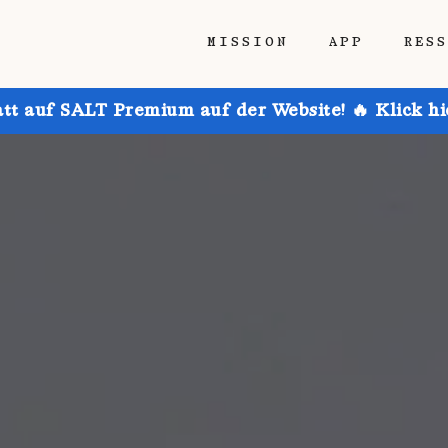
MISSION
APP
RES
att auf SALT Premium auf der Website! 🔥 Klick h