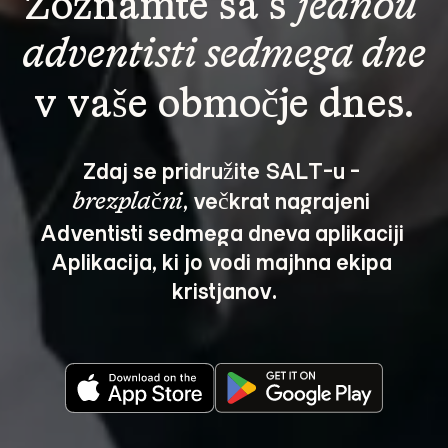
Zoznámte sa s 
jednou 
adventisti sedmega dne
v vaše območje dnes.
Zdaj se pridružite SALT-u - 
, večkrat nagrajeni 
brezplačni
Adventisti sedmega dneva aplikaciji 
Aplikacija, ki jo vodi majhna ekipa 
kristjanov.