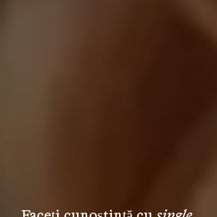
Faceți cunoștință cu 
single 