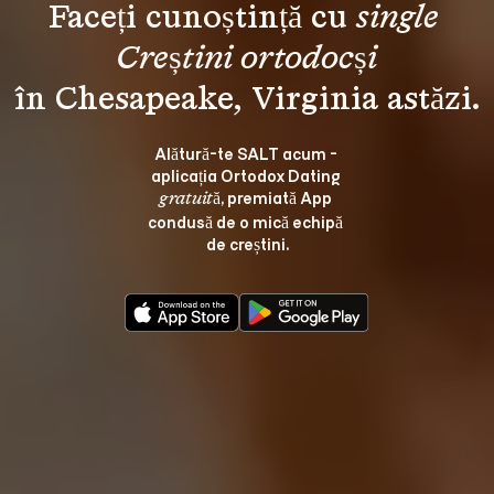
Faceți cunoștință cu 
single 
Creștini ortodocși
Alătură-te SALT acum - 
aplicația Ortodox Dating 
, premiată App 
gratuită
condusă de o mică echipă 
de creștini.