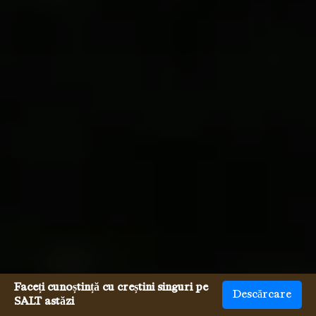
Faceți cunoștință cu creștini singuri pe
Descărcare
SALT astăzi