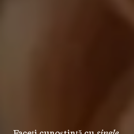
Faceți cunoștință cu 
single 