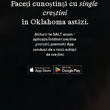
Faceți cunoștință cu 
single 
creștini
Alătură-te SALT acum - 
aplicația Întâlniri creștine 
, premiată App 
gratuită
condusă de o mică echipă 
de creștini.