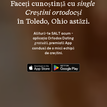
Faceți cunoștință cu 
single 
Creștini ortodocși
Alătură-te SALT acum - 
aplicația Ortodox Dating 
, premiată App 
gratuită
condusă de o mică echipă 
de creștini.