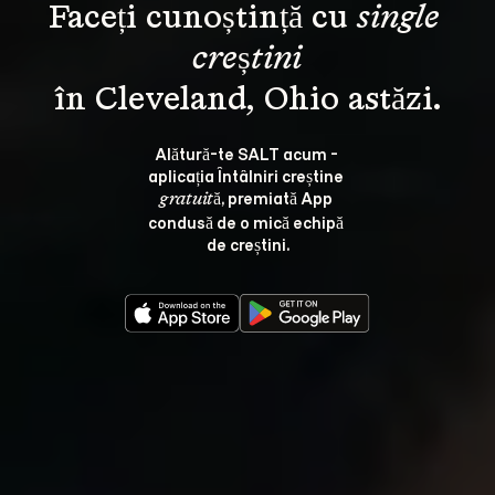
Faceți cunoștință cu 
single 
creștini
Alătură-te SALT acum - 
aplicația Întâlniri creștine 
, premiată App 
gratuită
condusă de o mică echipă 
de creștini.