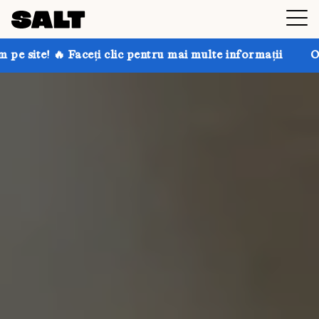
i clic pentru mai multe informații
Obțineți până la 3