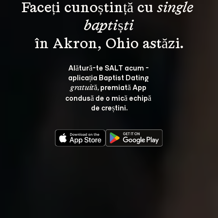
Faceți cunoștință cu 
single 
baptiști
Alătură-te SALT acum - 
aplicația Baptist Dating 
, premiată App 
gratuită
condusă de o mică echipă 
de creștini.