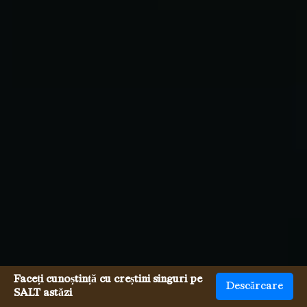
Faceți cunoștință cu creștini singuri pe
Descărcare
SALT astăzi