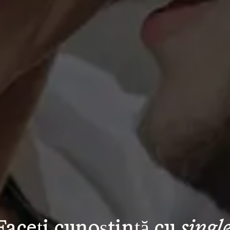
Faceți cunoștință cu 
single