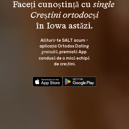
Faceți cunoștință cu 
single 
Creștini ortodocși
Alătură-te SALT acum - 
aplicația Ortodox Dating 
, premiată App 
gratuită
condusă de o mică echipă 
de creștini.