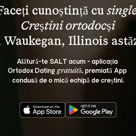
Faceți cunoștință cu 
single
Creștini ortodocși
Alătură-te SALT acum - aplicația 
Ortodox Dating 
, premiată App 
gratuită
condusă de o mică echipă de creștini.