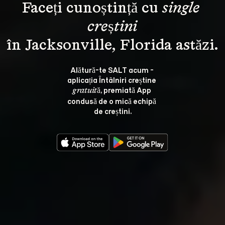
Faceți cunoștință cu 
single 
creștini
Alătură-te SALT acum - 
aplicația Întâlniri creștine 
, premiată App 
gratuită
condusă de o mică echipă 
de creștini.