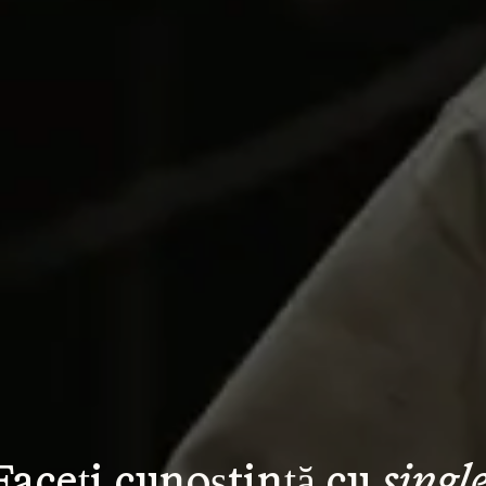
Faceți cunoștință cu 
single