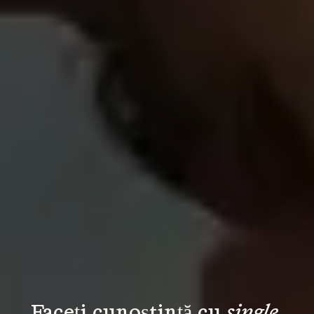
Faceți cunoștință cu 
single 