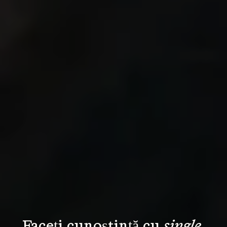
Faceți cunoștință cu 
single 