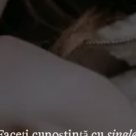
Faceți cunoștință cu 
single