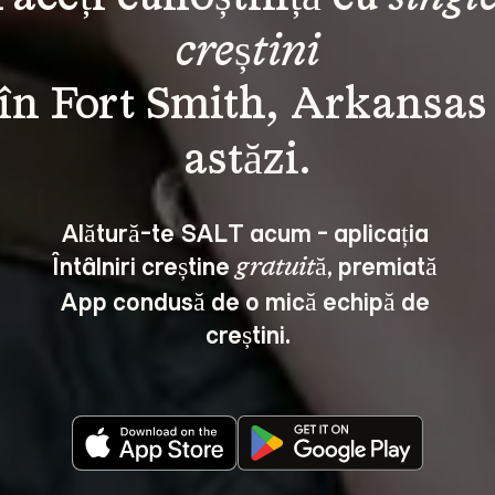
creștini
în Fort Smith, Arkansas
Alătură-te SALT acum - aplicația 
Întâlniri creștine 
, premiată 
gratuită
App condusă de o mică echipă de 
creștini.