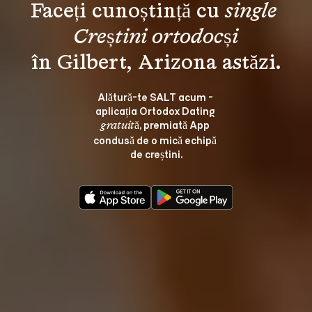
Faceți cunoștință cu 
single 
Creștini ortodocși
Alătură-te SALT acum - 
aplicația Ortodox Dating 
, premiată App 
gratuită
condusă de o mică echipă 
de creștini.