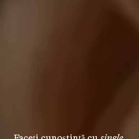
Faceți cunoștință cu 
single 