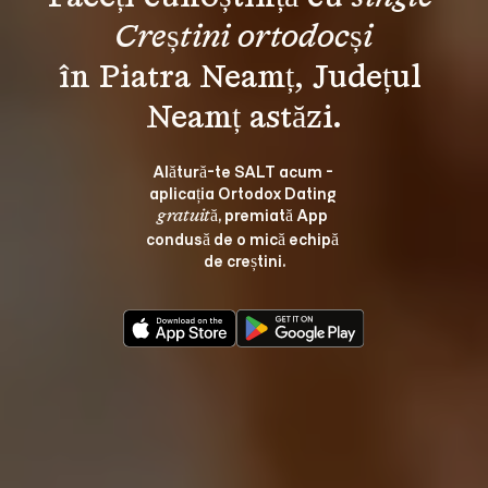
Creștini ortodocși
în Piatra Neamț, Județul 
Alătură-te SALT acum - 
aplicația Ortodox Dating 
, premiată App 
gratuită
condusă de o mică echipă 
de creștini.