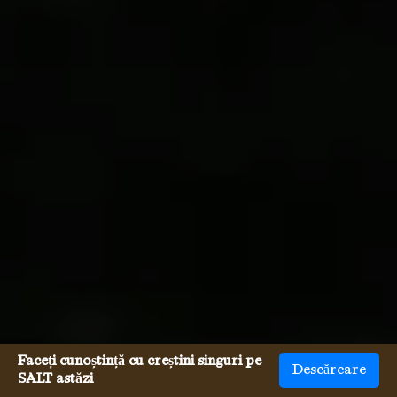
Faceți cunoștință cu creștini singuri pe
Descărcare
SALT astăzi