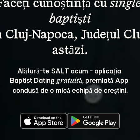
Faceți cunoștință cu 
single
baptiști
n Cluj-Napoca, Județul Clu
Alătură-te SALT acum - aplicația 
Baptist Dating 
, premiată App 
gratuită
condusă de o mică echipă de creștini.