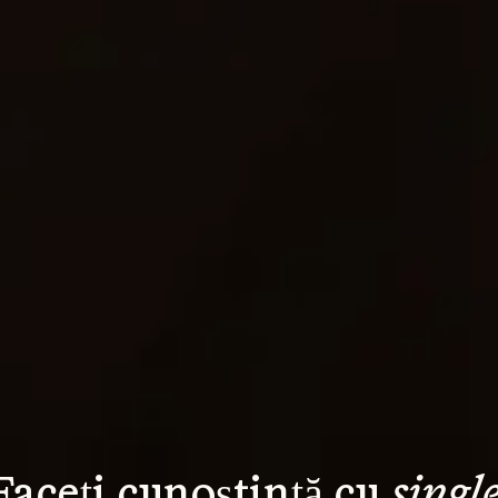
Faceți cunoștință cu 
single