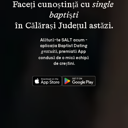
Faceți cunoștință cu 
single 
baptiști
Alătură-te SALT acum - 
aplicația Baptist Dating 
, premiată App 
gratuită
condusă de o mică echipă 
de creștini.