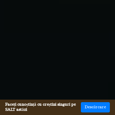
Faceți cunoștință cu creștini singuri pe
Descărcare
SALT astăzi