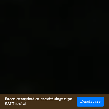
Faceți cunoștință cu creștini singuri pe
Descărcare
SALT astăzi