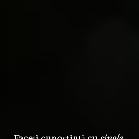
Faceți cunoștință cu 
single 