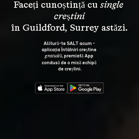
Faceți cunoștință cu 
single 
creștini
Alătură-te SALT acum - 
aplicația Întâlniri creștine 
, premiată App 
gratuită
condusă de o mică echipă 
de creștini.