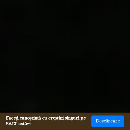
Faceți cunoștință cu creștini singuri pe
Descărcare
SALT astăzi