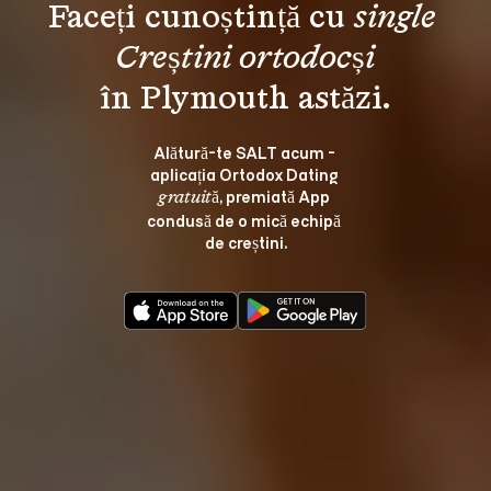
Faceți cunoștință cu 
single 
Creștini ortodocși
Alătură-te SALT acum - 
aplicația Ortodox Dating 
, premiată App 
gratuită
condusă de o mică echipă 
de creștini.