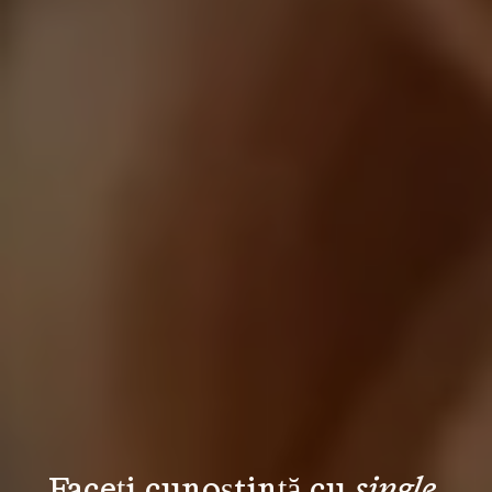
Faceți cunoștință cu 
single 