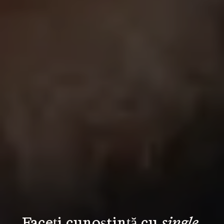
Faceți cunoștință cu 
single 