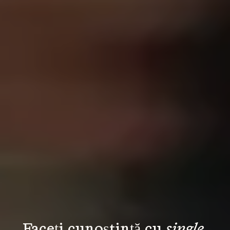
Faceți cunoștință cu 
single 