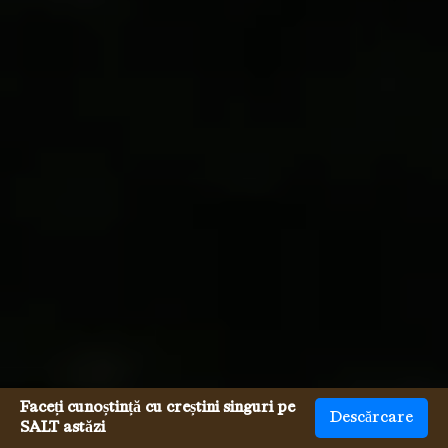
Faceți cunoștință cu creștini singuri pe
Descărcare
SALT astăzi