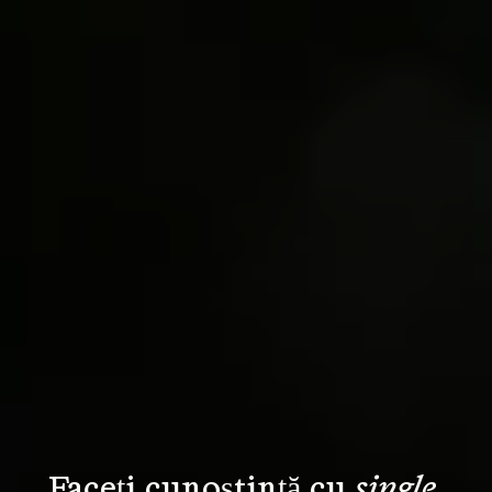
Faceți cunoștință cu 
single 