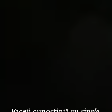
Faceți cunoștință cu 
single 