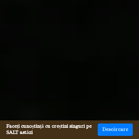
Faceți cunoștință cu creștini singuri pe
Descărcare
SALT astăzi