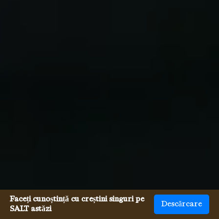
Faceți cunoștință cu creștini singuri pe
Descărcare
SALT astăzi