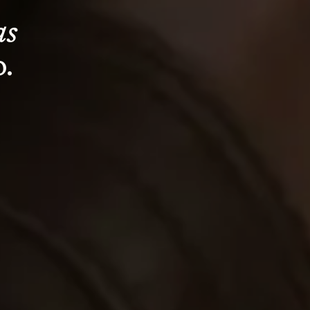
as
o.