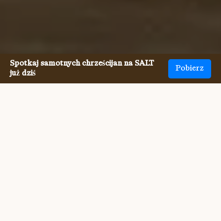
Spotkaj samotnych chrześcijan na SALT
Pobierz
już dziś
Spotkanie Chrześcijanie
zarezerwowani singli nigdy nie
było łatwiejsze.