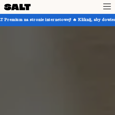
 internetowej! 🔥 Kliknij, aby dowiedzieć się więcej