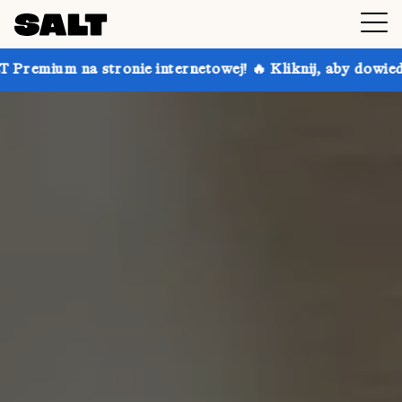
internetowej! 🔥 Kliknij, aby dowiedzieć się więcej