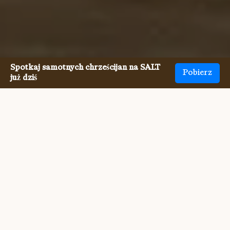
Spotkaj samotnych chrześcijan na SALT
Pobierz
już dziś
Spotkanie Międzyrasowi
chrześcijanie singli nigdy nie
było łatwiejsze.