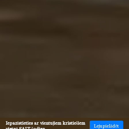
Iepazīstieties ar vientuļiem kristiešiem
Lejupielādēt