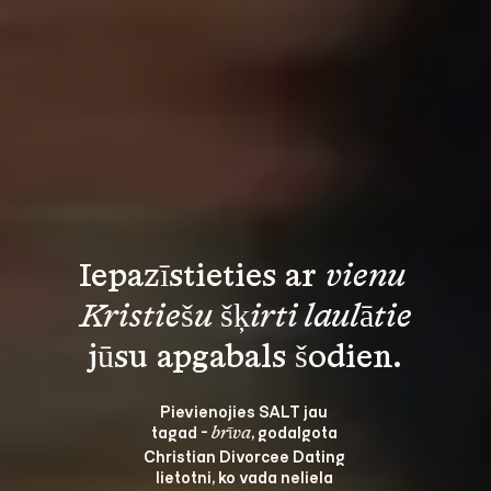
Iepazīstieties ar 
vienu 
Kristiešu šķirti laulātie
Pievienojies SALT jau 
tagad - 
, godalgota 
brīva
Christian Divorcee Dating 
lietotni, ko vada neliela 