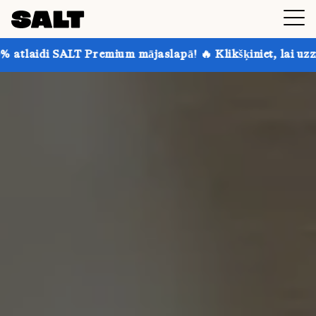
Premium mājaslapā! 🔥 Klikšķiniet, lai uzzinātu vairāk