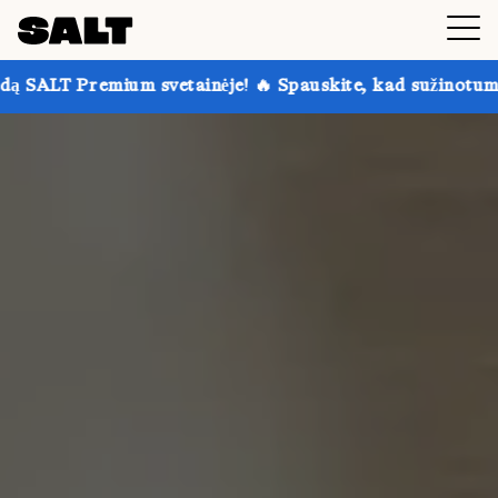
svetainėje! 🔥 Spauskite, kad sužinotumėte daugiau