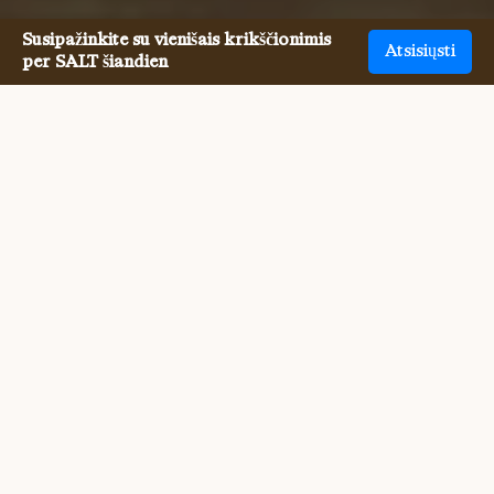
Susipažinkite su vienišais krikščionimis
Atsisiųsti
per SALT šiandien
Susipažinti su viena Vyresnieji
krikščionys dar niekada nebuvo
taip paprasta.
Susitikti su kitais vienos Vyresnieji krikščionys nariais 
būdavo sunku. Tačiau SALT dabar daug lengviau 
susipažinti su visų konfesijų vienišais krikščionimis tiek 
internetu, tiek asmeniškai. Mes sujungiame jus su kitais, 