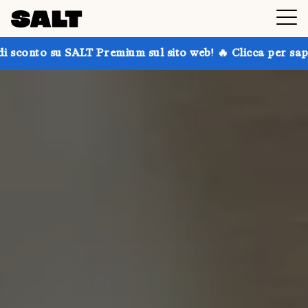
T Premium sul sito web! 🔥 Clicca per saperne di più