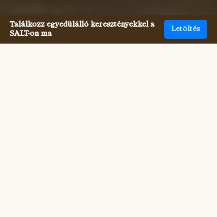
Találkozz egyedülálló keresztényekkel a
Letöltés
SALT-on ma
Az egyetlen pénzügyileg felelős
keresztények találkozó még
soha nem volt ilyen egyszerű.
Más egyetlen pénzügyileg felelős keresztények való 
találkozás korábban nehéz volt. De a SALT most már 
sokkal könnyebbé teszi, hogy minden felekezetű 