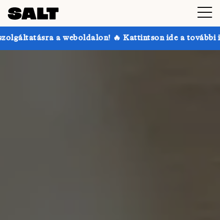
dalon! 🔥 Kattintson ide a további információkért.