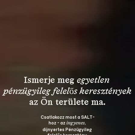
Ismerje meg 
egyetlen 
pénzügyileg felelős keresztények
Csatlakozz most a SALT-
hoz - az 
, 
ingyenes
díjnyertes Pénzügyileg 
felelős keresztény 