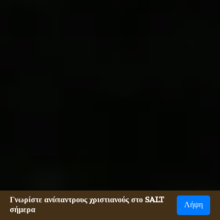
Γνωρίστε ανύπαντρους χριστιανούς στο SALT
Λήψη
σήμερα