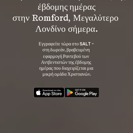
έβδομης ημέρας
στην Romford, Μεγαλύτερο 
Λονδίνο σήμερα.
Εγγραφείτε τώρα στο SALT - 
στη 
, βραβευμένη 
δωρεάν
εφαρμογή Ραντεβού των 
Αντβεντιστών της έβδομης 
ημέρας που διαχειρίζεται μια 
μικρή ομάδα Χριστιανών.