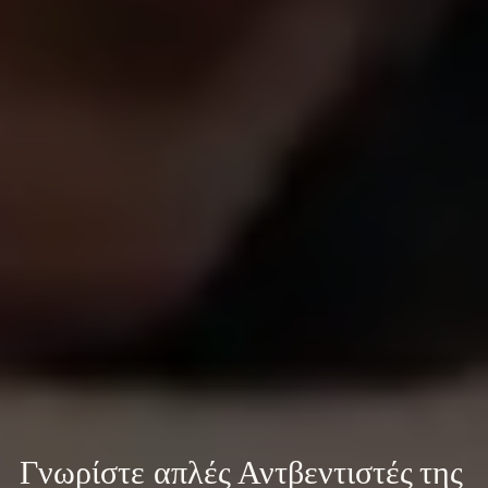
Γνωρίστε 
απλές Αντβεντιστές της 