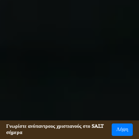
Γνωρίστε ανύπαντρους χριστιανούς στο SALT
Λήψη
σήμερα