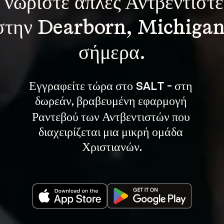
Γνωρίστε 
απλές Αντβεντιστέ
στην Dearborn, Michigan
σήμερα.
Εγγραφείτε τώρα στο SALT - στη 
, βραβευμένη εφαρμογή 
δωρεάν
Ραντεβού των Αντβεντιστών που 
διαχειρίζεται μια μικρή ομάδα 
Χριστιανών.