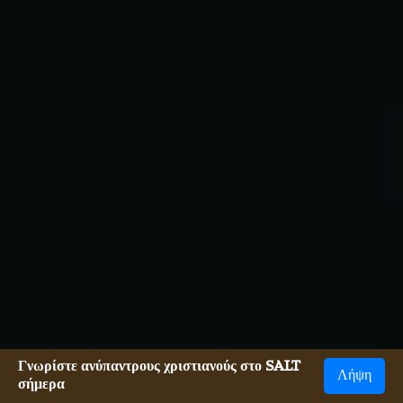
Γνωρίστε ανύπαντρους χριστιανούς στο SALT
Λήψη
σήμερα