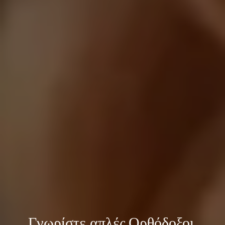
Γνωρίστε 
απλές Ορθόδοξοι 